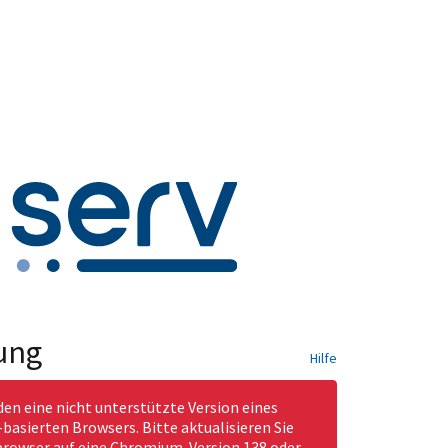
ung
Hilfe
den eine nicht unterstützte Version eines
asierten Browsers. Bitte aktualisieren Sie
rowser auf eine Chromium-Version 138 oder